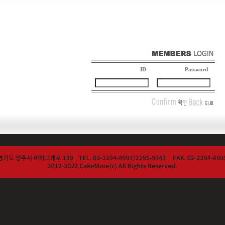
ID
Password