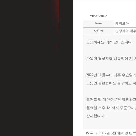
View Article
Name
케익모아
Subject
경상지역 매주
안녕하세요. 케익모아입니다.
한동안 경상지역 배송일이 2,
2022년 11월부터 매주 수요일
그동안 불편함에도 불구하고 
요거트 및 대량주문건 제외하
월요일 오후 4시까지 주문주시
감사합니다~
Prev
2022년 6월 케익및 