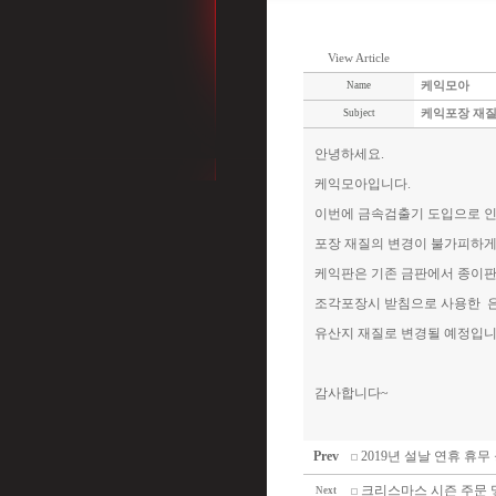
View Article
Name
케익모아
Subject
케익포장 재질
안녕하세요.
케익모아입니다.
이번에 금속검출기 도입으로 
포장 재질의 변경이 불가피하게
케익판은 기존 금판에서 종이
조각포장시 받침으로 사용한 
유산지 재질로 변경될 예정입니
감사합니다~
Prev
2019년 설날 연휴 휴무
크리스마스 시즌 주문 
Next